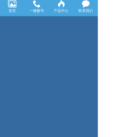
公司秉承“诚信、专注、共赢"的工作宗旨，依托宁波国际
首页
一键拨号
产品中心
联系我们
强港区域优势、舟山远洋渔业港配套设施，致力于建设远
洋渔业服务。致力于以更的 的服务、优异的技能，为远
洋渔业发展提供智力支持和人力保障并竭诚服务于各大远
洋渔业。
联系方式
0574-81858569
总公司:宁波市海曙区新典路536号新海蓝钻A座804
分公司:浙江省舟山市定海区昌国街道义桥路96号4楼
热线电话:18868955789 / 0574-81858569 /
0580-2265088
微信
扫码联系我们